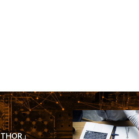
 THOR」